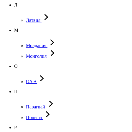
Л
Латвия
М
Молдавия
Монголия
О
ОАЭ
П
Парагвай
Польша
Р