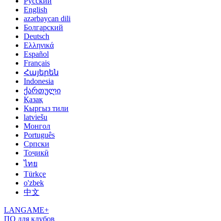
Русский
English
azərbaycan dili
Болгарский
Deutsch
Ελληνικά
Español
Français
Հայերեն
Indonesia
ქართული
Қазақ
Кыргыз тили
latviešu
Монгол
Português
Српски
Тоҷикӣ
ไทย
Türkçe
o'zbek
中文
LANGAME+
ПО для клубов