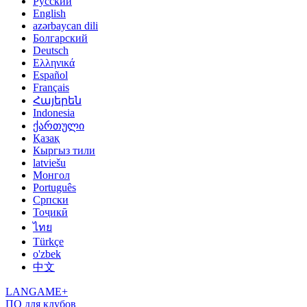
Русский
English
azərbaycan dili
Болгарский
Deutsch
Ελληνικά
Español
Français
Հայերեն
Indonesia
ქართული
Қазақ
Кыргыз тили
latviešu
Монгол
Português
Српски
Тоҷикӣ
ไทย
Türkçe
o'zbek
中文
LANGAME+
ПО для клубов