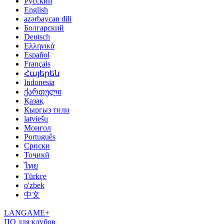
Русский
English
azərbaycan dili
Болгарский
Deutsch
Ελληνικά
Español
Français
Հայերեն
Indonesia
ქართული
Қазақ
Кыргыз тили
latviešu
Монгол
Português
Српски
Тоҷикӣ
ไทย
Türkçe
o'zbek
中文
LANGAME+
ПО для клубов