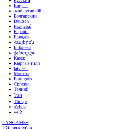
Русский
English
azərbaycan dili
Болгарский
Deutsch
Ελληνικά
Español
Français
Հայերեն
Indonesia
ქართული
Қазақ
Кыргыз тили
latviešu
Монгол
Português
Српски
Тоҷикӣ
ไทย
Türkçe
o'zbek
中文
LANGAME+
ПО для клубов