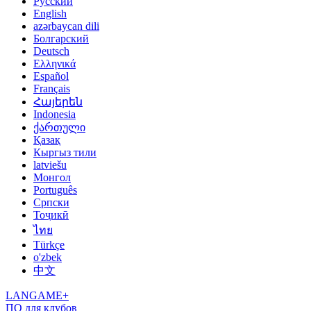
Русский
English
azərbaycan dili
Болгарский
Deutsch
Ελληνικά
Español
Français
Հայերեն
Indonesia
ქართული
Қазақ
Кыргыз тили
latviešu
Монгол
Português
Српски
Тоҷикӣ
ไทย
Türkçe
o'zbek
中文
LANGAME+
ПО для клубов