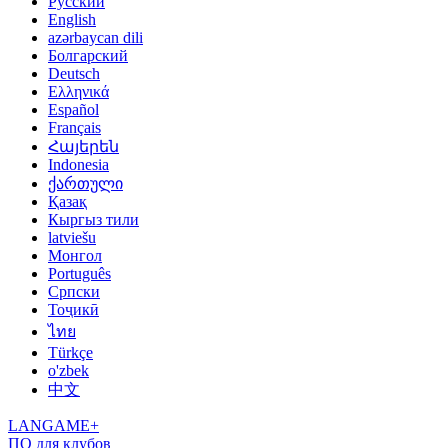
Русский
English
azərbaycan dili
Болгарский
Deutsch
Ελληνικά
Español
Français
Հայերեն
Indonesia
ქართული
Қазақ
Кыргыз тили
latviešu
Монгол
Português
Српски
Тоҷикӣ
ไทย
Türkçe
o'zbek
中文
LANGAME+
ПО для клубов