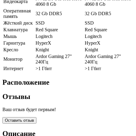
Видеокарта
4060 8 Gb
4060 8 Gb
Оперативная
32 Gb DDR5
32 Gb DDR5
память
Жёсткий диск
SSD
SSD
Клавиатура
Red Square
Red Square
Мышь
Logitech
Logitech
Гарнитура
HyperX
HyperX
Кресло
Knight
Knight
Ardor Gaming 27"
Ardor Gaming 27"
Монитор
240Гц
240Гц
Интернет
>1 Гбит
>1 Гбит
Расположение
Отзывы
Ваш отзыв будет первым!
Оставить отзыв
Описание