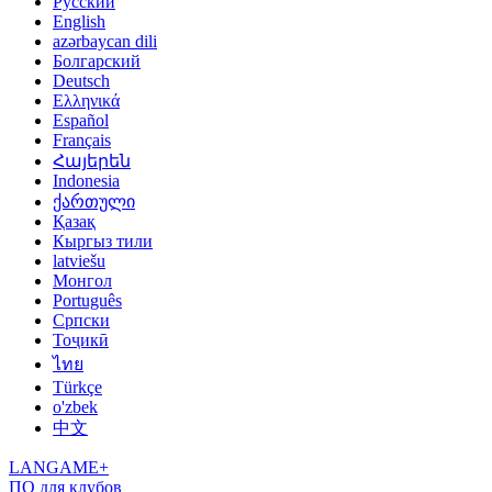
Русский
English
azərbaycan dili
Болгарский
Deutsch
Ελληνικά
Español
Français
Հայերեն
Indonesia
ქართული
Қазақ
Кыргыз тили
latviešu
Монгол
Português
Српски
Тоҷикӣ
ไทย
Türkçe
o'zbek
中文
LANGAME+
ПО для клубов