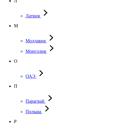
Л
Латвия
М
Молдавия
Монголия
О
ОАЭ
П
Парагвай
Польша
Р