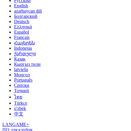
Русский
English
azərbaycan dili
Болгарский
Deutsch
Ελληνικά
Español
Français
Հայերեն
Indonesia
ქართული
Қазақ
Кыргыз тили
latviešu
Монгол
Português
Српски
Тоҷикӣ
ไทย
Türkçe
o'zbek
中文
LANGAME+
ПО для клубов