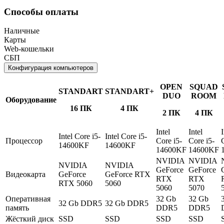
Способы оплаты
Наличные
Карты
Web-кошельки
СБП
Конфигурация компьютеров
OPEN
SQUAD
STANDART
STANDART+
DUO
ROOM
Оборудование
16 ПК
4 ПК
2 ПК
4 ПК
Intel
Intel
I
Intel Core i5-
Intel Core i5-
Процессор
Core i5-
Core i5-
14600KF
14600KF
14600KF
14600KF
NVIDIA
NVIDIA
NVIDIA
NVIDIA
GeForce
GeForce
Видеокарта
GeForce
GeForce RTX
RTX
RTX
RTX 5060
5060
5060
5070
Оперативная
32 Gb
32 Gb
32 Gb DDR5
32 Gb DDR5
память
DDR5
DDR5
Жёсткий диск
SSD
SSD
SSD
SSD