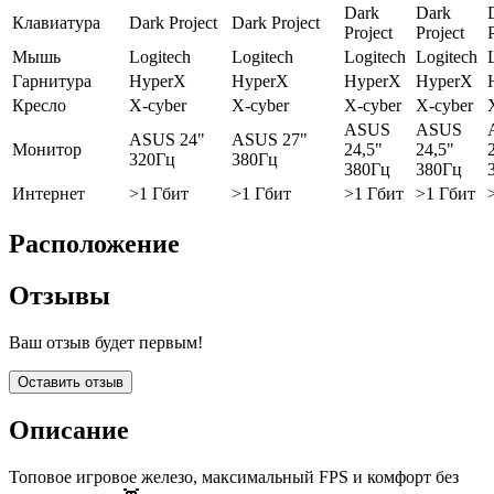
Dark
Dark
Клавиатура
Dark Project
Dark Project
Project
Project
Мышь
Logitech
Logitech
Logitech
Logitech
Гарнитура
HyperX
HyperX
HyperX
HyperX
Кресло
X-cyber
X-cyber
X-cyber
X-cyber
ASUS
ASUS
ASUS 24"
ASUS 27"
Монитор
24,5"
24,5"
320Гц
380Гц
380Гц
380Гц
Интернет
>1 Гбит
>1 Гбит
>1 Гбит
>1 Гбит
Расположение
Отзывы
Ваш отзыв будет первым!
Оставить отзыв
Описание
Топовое игровое железо, максимальный FPS и комфорт без