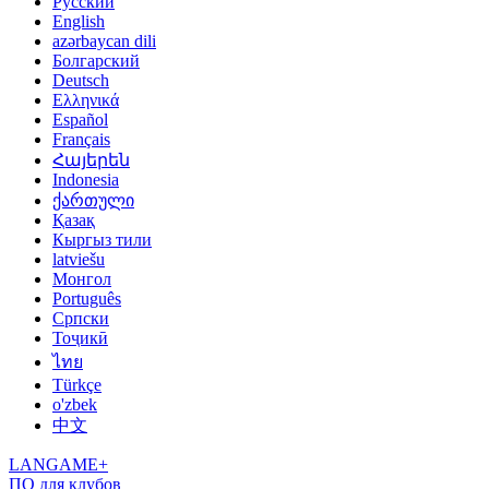
Русский
English
azərbaycan dili
Болгарский
Deutsch
Ελληνικά
Español
Français
Հայերեն
Indonesia
ქართული
Қазақ
Кыргыз тили
latviešu
Монгол
Português
Српски
Тоҷикӣ
ไทย
Türkçe
o'zbek
中文
LANGAME+
ПО для клубов