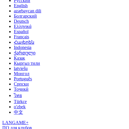
Русский
English
azərbaycan dili
Болгарский
Deutsch
Ελληνικά
Español
Français
Հայերեն
Indonesia
ქართული
Қазақ
Кыргыз тили
latviešu
Монгол
Português
Српски
Тоҷикӣ
ไทย
Türkçe
o'zbek
中文
LANGAME+
ПО для клубов