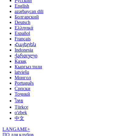
Русский
English
azərbaycan dili
Болгарский
Deutsch
Ελληνικά
Español
Français
Հայերեն
Indonesia
ქართული
Қазақ
Кыргыз тили
latviešu
Монгол
Português
Српски
Тоҷикӣ
ไทย
Türkçe
o'zbek
中文
LANGAME+
ПО для клубов