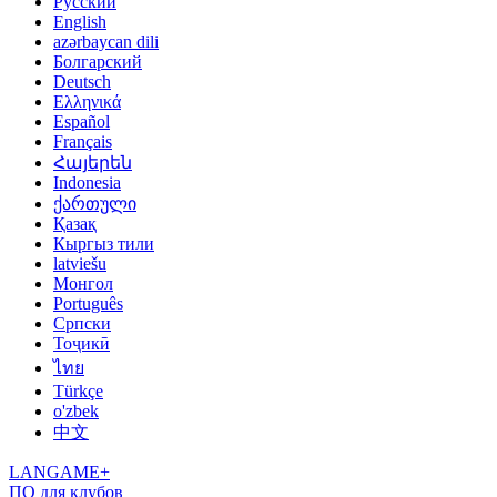
Русский
English
azərbaycan dili
Болгарский
Deutsch
Ελληνικά
Español
Français
Հայերեն
Indonesia
ქართული
Қазақ
Кыргыз тили
latviešu
Монгол
Português
Српски
Тоҷикӣ
ไทย
Türkçe
o'zbek
中文
LANGAME+
ПО для клубов