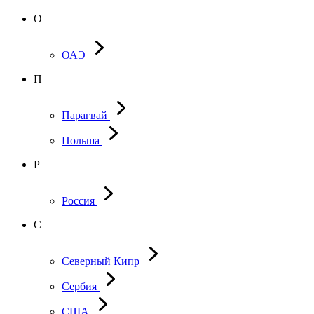
О
ОАЭ
П
Парагвай
Польша
Р
Россия
С
Северный Кипр
Сербия
США