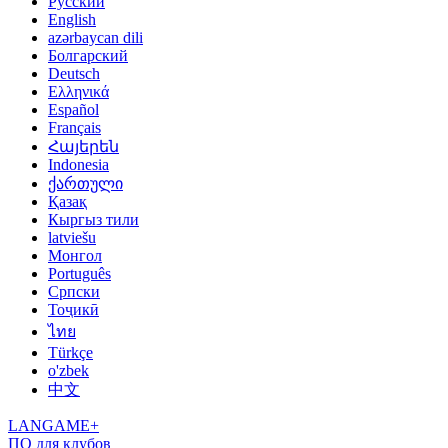
Русский
English
azərbaycan dili
Болгарский
Deutsch
Ελληνικά
Español
Français
Հայերեն
Indonesia
ქართული
Қазақ
Кыргыз тили
latviešu
Монгол
Português
Српски
Тоҷикӣ
ไทย
Türkçe
o'zbek
中文
LANGAME+
ПО для клубов