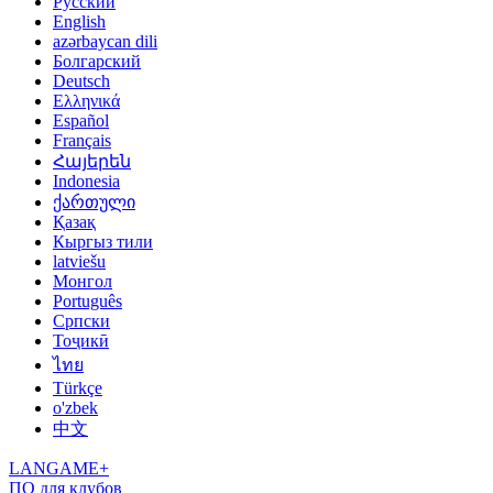
Русский
English
azərbaycan dili
Болгарский
Deutsch
Ελληνικά
Español
Français
Հայերեն
Indonesia
ქართული
Қазақ
Кыргыз тили
latviešu
Монгол
Português
Српски
Тоҷикӣ
ไทย
Türkçe
o'zbek
中文
LANGAME+
ПО для клубов