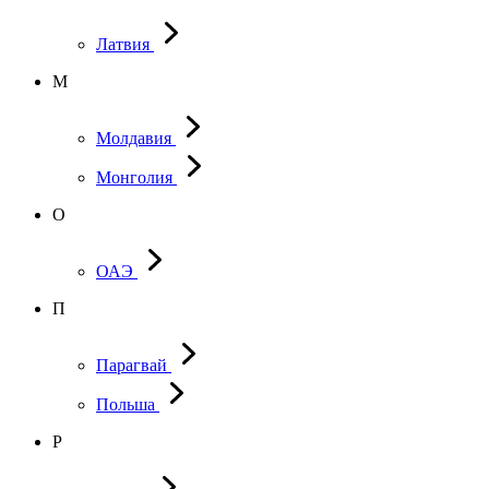
Латвия
М
Молдавия
Монголия
О
ОАЭ
П
Парагвай
Польша
Р