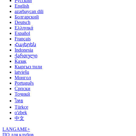
Русский
English
azərbaycan dili
Болгарский
Deutsch
Ελληνικά
Español
Français
Հայերեն
Indonesia
ქართული
Қазақ
Кыргыз тили
latviešu
Монгол
Português
Српски
Тоҷикӣ
ไทย
Türkçe
o'zbek
中文
LANGAME+
ПО для клубов