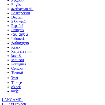
Русский
English
azərbaycan dili
Болгарский
Deutsch
Ελληνικά
Español
Français
Հայերեն
Indonesia
ქართული
Қазақ
Кыргыз тили
latviešu
Монгол
Português
Српски
Тоҷикӣ
ไทย
Türkçe
o'zbek
中文
LANGAME+
ПО для клубов