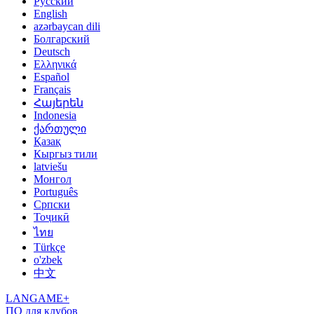
Русский
English
azərbaycan dili
Болгарский
Deutsch
Ελληνικά
Español
Français
Հայերեն
Indonesia
ქართული
Қазақ
Кыргыз тили
latviešu
Монгол
Português
Српски
Тоҷикӣ
ไทย
Türkçe
o'zbek
中文
LANGAME+
ПО для клубов