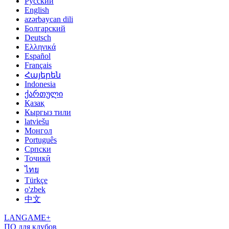
Русский
English
azərbaycan dili
Болгарский
Deutsch
Ελληνικά
Español
Français
Հայերեն
Indonesia
ქართული
Қазақ
Кыргыз тили
latviešu
Монгол
Português
Српски
Тоҷикӣ
ไทย
Türkçe
o'zbek
中文
LANGAME+
ПО для клубов