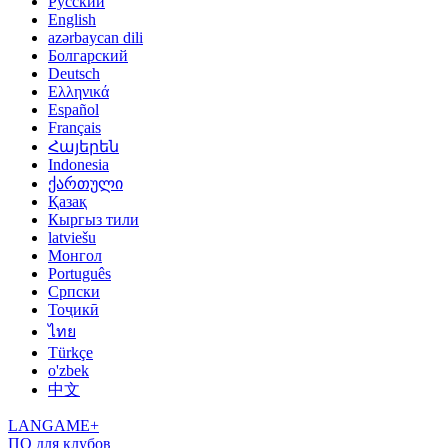
Русский
English
azərbaycan dili
Болгарский
Deutsch
Ελληνικά
Español
Français
Հայերեն
Indonesia
ქართული
Қазақ
Кыргыз тили
latviešu
Монгол
Português
Српски
Тоҷикӣ
ไทย
Türkçe
o'zbek
中文
LANGAME+
ПО для клубов