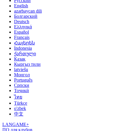
Русский
English
azərbaycan dili
Болгарский
Deutsch
Ελληνικά
Español
Français
Հայերեն
Indonesia
ქართული
Қазақ
Кыргыз тили
latviešu
Монгол
Português
Српски
Тоҷикӣ
ไทย
Türkçe
o'zbek
中文
LANGAME+
ПО для клубов