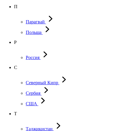
П
Парагвай
Польша
Р
Россия
С
Северный Кипр
Сербия
США
Т
Таджикистан