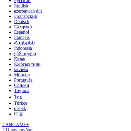
Русский
English
azərbaycan dili
Болгарский
Deutsch
Ελληνικά
Español
Français
Հայերեն
Indonesia
ქართული
Қазақ
Кыргыз тили
latviešu
Монгол
Português
Српски
Тоҷикӣ
ไทย
Türkçe
o'zbek
中文
LANGAME+
ПО для клубов