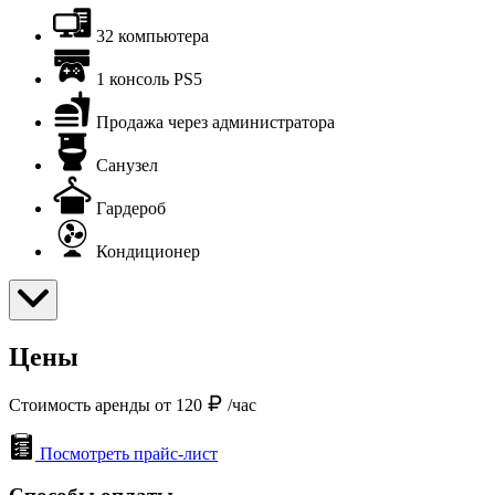
32 компьютера
1 консоль PS5
Продажа через администратора
Санузел
Гардероб
Кондиционер
Цены
Стоимость аренды от 120
/час
Посмотреть прайс-лист