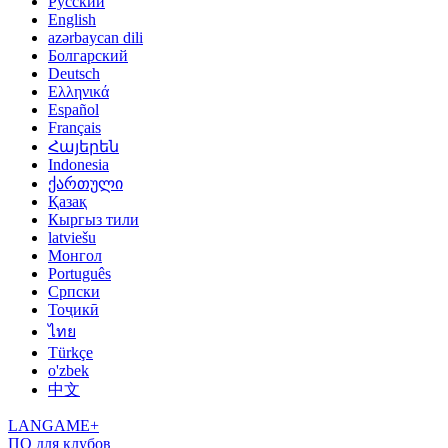
Русский
English
azərbaycan dili
Болгарский
Deutsch
Ελληνικά
Español
Français
Հայերեն
Indonesia
ქართული
Қазақ
Кыргыз тили
latviešu
Монгол
Português
Српски
Тоҷикӣ
ไทย
Türkçe
o'zbek
中文
LANGAME+
ПО для клубов