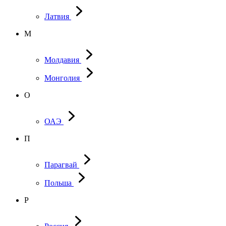
Латвия
М
Молдавия
Монголия
О
ОАЭ
П
Парагвай
Польша
Р