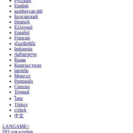
Русский
English
azərbaycan dili
Болгарский
Deutsch
Ελληνικά
Español
Français
Հայերեն
Indonesia
ქართული
Қазақ
Кыргыз тили
latviešu
Монгол
Português
Српски
Тоҷикӣ
ไทย
Türkçe
o'zbek
中文
LANGAME+
ПО для клубов