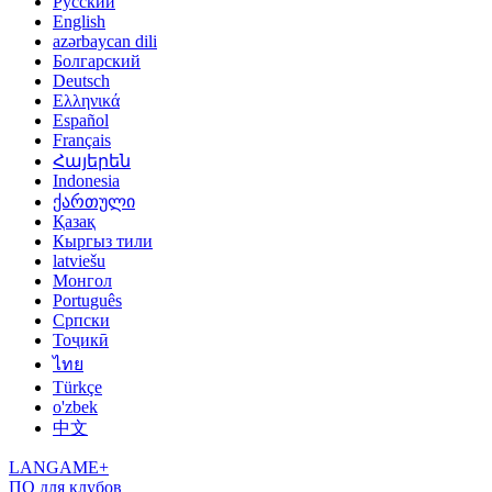
Русский
English
azərbaycan dili
Болгарский
Deutsch
Ελληνικά
Español
Français
Հայերեն
Indonesia
ქართული
Қазақ
Кыргыз тили
latviešu
Монгол
Português
Српски
Тоҷикӣ
ไทย
Türkçe
o'zbek
中文
LANGAME+
ПО для клубов