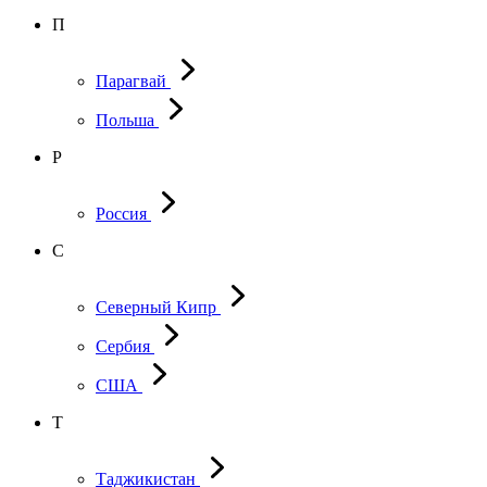
П
Парагвай
Польша
Р
Россия
С
Северный Кипр
Сербия
США
Т
Таджикистан