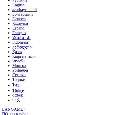
Русский
English
azərbaycan dili
Болгарский
Deutsch
Ελληνικά
Español
Français
Հայերեն
Indonesia
ქართული
Қазақ
Кыргыз тили
latviešu
Монгол
Português
Српски
Тоҷикӣ
ไทย
Türkçe
o'zbek
中文
LANGAME+
ПО для клубов