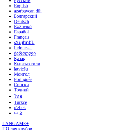
Русский
English
azərbaycan dili
Болгарский
Deutsch
Ελληνικά
Español
Français
Հայերեն
Indonesia
ქართული
Қазақ
Кыргыз тили
latviešu
Монгол
Português
Српски
Тоҷикӣ
ไทย
Türkçe
o'zbek
中文
LANGAME+
ПО для клубов