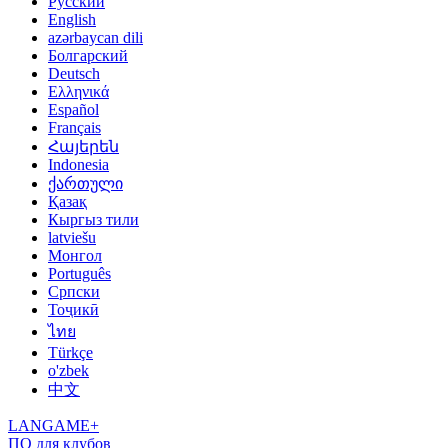
Русский
English
azərbaycan dili
Болгарский
Deutsch
Ελληνικά
Español
Français
Հայերեն
Indonesia
ქართული
Қазақ
Кыргыз тили
latviešu
Монгол
Português
Српски
Тоҷикӣ
ไทย
Türkçe
o'zbek
中文
LANGAME+
ПО для клубов