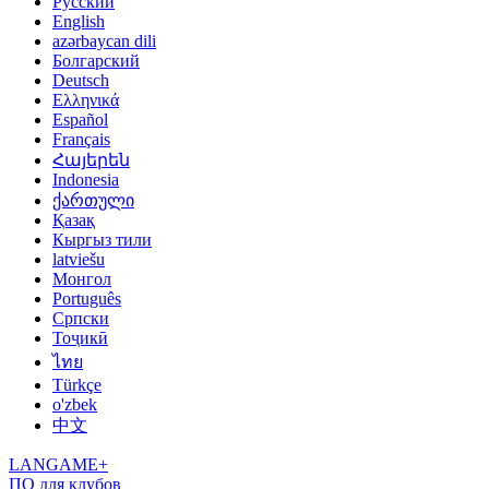
Русский
English
azərbaycan dili
Болгарский
Deutsch
Ελληνικά
Español
Français
Հայերեն
Indonesia
ქართული
Қазақ
Кыргыз тили
latviešu
Монгол
Português
Српски
Тоҷикӣ
ไทย
Türkçe
o'zbek
中文
LANGAME+
ПО для клубов