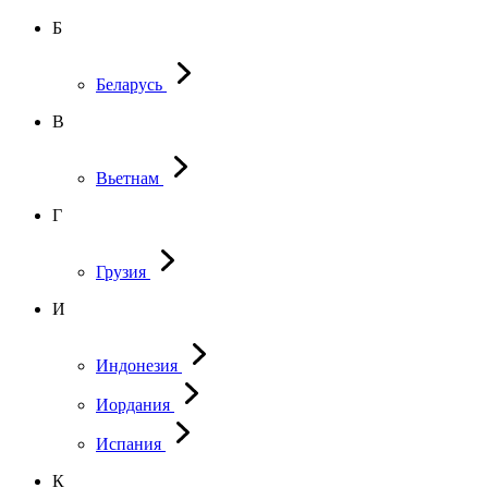
Б
Беларусь
В
Вьетнам
Г
Грузия
И
Индонезия
Иордания
Испания
К