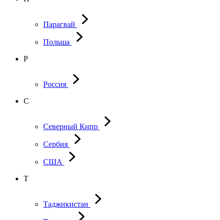
Парагвай
Польша
Р
Россия
С
Северный Кипр
Сербия
США
Т
Таджикистан