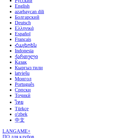
Русский
English
azərbaycan dili
Болгарский
Deutsch
Ελληνικά
Español
Français
Հայերեն
Indonesia
ქართული
Қазақ
Кыргыз тили
latviešu
Монгол
Português
Српски
Тоҷикӣ
ไทย
Türkçe
o'zbek
中文
LANGAME+
ПО для клубов