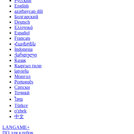
Русский
English
azərbaycan dili
Болгарский
Deutsch
Ελληνικά
Español
Français
Հայերեն
Indonesia
ქართული
Қазақ
Кыргыз тили
latviešu
Монгол
Português
Српски
Тоҷикӣ
ไทย
Türkçe
o'zbek
中文
LANGAME+
ПО для клубов