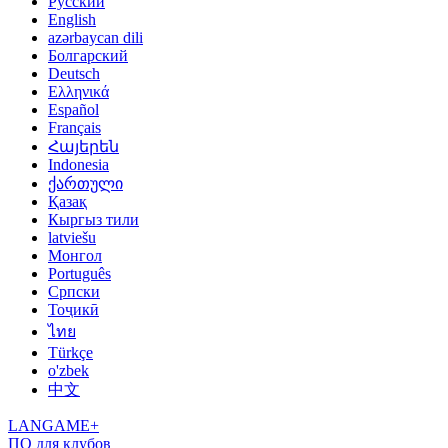
Русский
English
azərbaycan dili
Болгарский
Deutsch
Ελληνικά
Español
Français
Հայերեն
Indonesia
ქართული
Қазақ
Кыргыз тили
latviešu
Монгол
Português
Српски
Тоҷикӣ
ไทย
Türkçe
o'zbek
中文
LANGAME+
ПО для клубов