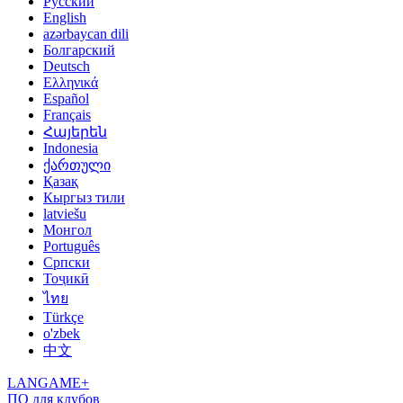
Русский
English
azərbaycan dili
Болгарский
Deutsch
Ελληνικά
Español
Français
Հայերեն
Indonesia
ქართული
Қазақ
Кыргыз тили
latviešu
Монгол
Português
Српски
Тоҷикӣ
ไทย
Türkçe
o'zbek
中文
LANGAME+
ПО для клубов