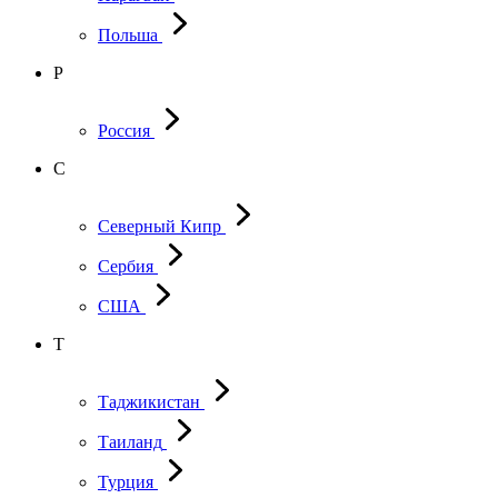
Польша
Р
Россия
С
Северный Кипр
Сербия
США
Т
Таджикистан
Таиланд
Турция