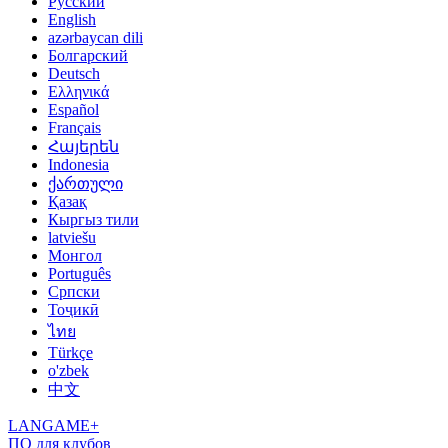
Русский
English
azərbaycan dili
Болгарский
Deutsch
Ελληνικά
Español
Français
Հայերեն
Indonesia
ქართული
Қазақ
Кыргыз тили
latviešu
Монгол
Português
Српски
Тоҷикӣ
ไทย
Türkçe
o'zbek
中文
LANGAME+
ПО для клубов