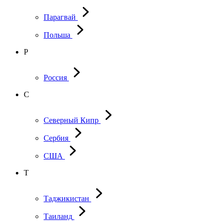
Парагвай
Польша
Р
Россия
С
Северный Кипр
Сербия
США
Т
Таджикистан
Таиланд