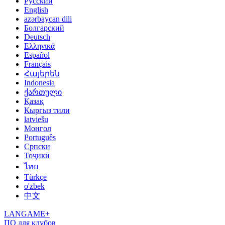
Русский
English
azərbaycan dili
Болгарский
Deutsch
Ελληνικά
Español
Français
Հայերեն
Indonesia
ქართული
Қазақ
Кыргыз тили
latviešu
Монгол
Português
Српски
Тоҷикӣ
ไทย
Türkçe
o'zbek
中文
LANGAME+
ПО для клубов