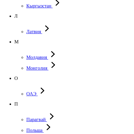
Кыргызстан
Л
Латвия
М
Молдавия
Монголия
О
ОАЭ
П
Парагвай
Польша