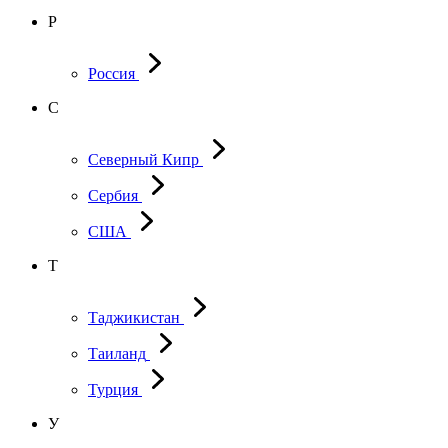
Р
Россия
С
Северный Кипр
Сербия
США
Т
Таджикистан
Таиланд
Турция
У