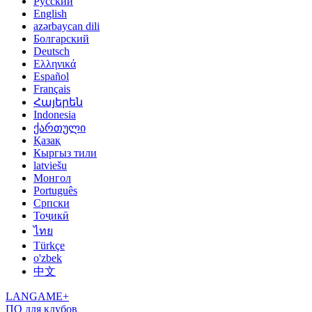
Русский
English
azərbaycan dili
Болгарский
Deutsch
Ελληνικά
Español
Français
Հայերեն
Indonesia
ქართული
Қазақ
Кыргыз тили
latviešu
Монгол
Português
Српски
Тоҷикӣ
ไทย
Türkçe
o'zbek
中文
LANGAME+
ПО для клубов