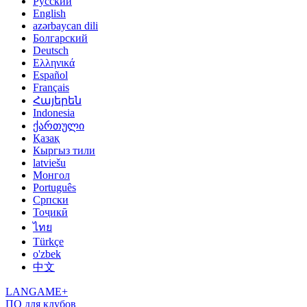
Русский
English
azərbaycan dili
Болгарский
Deutsch
Ελληνικά
Español
Français
Հայերեն
Indonesia
ქართული
Қазақ
Кыргыз тили
latviešu
Монгол
Português
Српски
Тоҷикӣ
ไทย
Türkçe
o'zbek
中文
LANGAME+
ПО для клубов