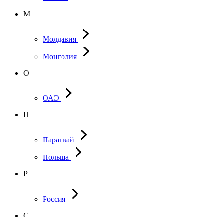
М
Молдавия
Монголия
О
ОАЭ
П
Парагвай
Польша
Р
Россия
С