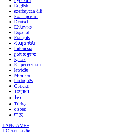
Русский
English
azərbaycan dili
Болгарский
Deutsch
Ελληνικά
Español
Français
Հայերեն
Indonesia
ქართული
Қазақ
Кыргыз тили
latviešu
Монгол
Português
Српски
Тоҷикӣ
ไทย
Türkçe
o'zbek
中文
LANGAME+
ПО для клубов