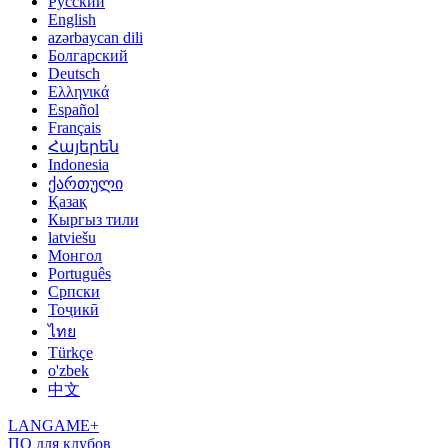
Русский
English
azərbaycan dili
Болгарский
Deutsch
Ελληνικά
Español
Français
Հայերեն
Indonesia
ქართული
Қазақ
Кыргыз тили
latviešu
Монгол
Português
Српски
Тоҷикӣ
ไทย
Türkçe
o'zbek
中文
LANGAME+
ПО для клубов