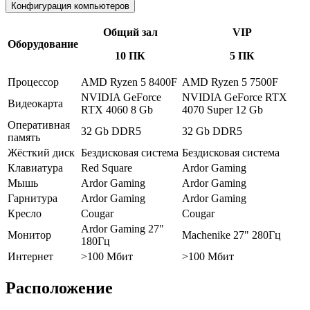
Конфигурация компьютеров
Общий зал
VIP
Оборудование
10 ПК
5 ПК
Процессор
AMD Ryzen 5 8400F
AMD Ryzen 5 7500F
NVIDIA GeForce
NVIDIA GeForce RTX
Видеокарта
RTX 4060 8 Gb
4070 Super 12 Gb
Оперативная
32 Gb DDR5
32 Gb DDR5
память
Жёсткий диск
Бездисковая система
Бездисковая система
Клавиатура
Red Square
Ardor Gaming
Мышь
Ardor Gaming
Ardor Gaming
Гарнитура
Ardor Gaming
Ardor Gaming
Кресло
Cougar
Cougar
Ardor Gaming 27"
Монитор
Machenike 27" 280Гц
180Гц
Интернет
>100 Мбит
>100 Мбит
Расположение