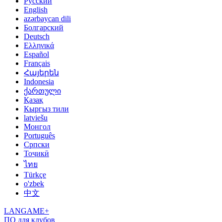
Русский
English
azərbaycan dili
Болгарский
Deutsch
Ελληνικά
Español
Français
Հայերեն
Indonesia
ქართული
Қазақ
Кыргыз тили
latviešu
Монгол
Português
Српски
Тоҷикӣ
ไทย
Türkçe
o'zbek
中文
LANGAME+
ПО для клубов