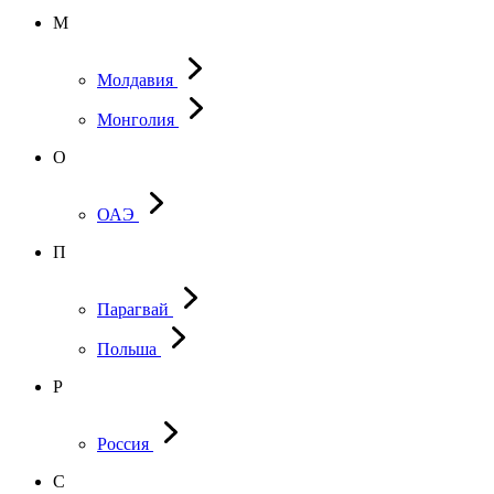
М
Молдавия
Монголия
О
ОАЭ
П
Парагвай
Польша
Р
Россия
С