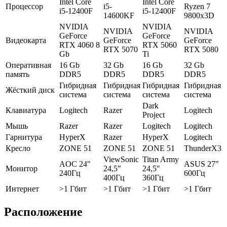
Intel Core
Intel Core
Процессор
i5-
Ryzen 7
i5-12400F
i5-12400F
14600KF
9800x3D
NVIDIA
NVIDIA
NVIDIA
NVIDIA
GeForce
GeForce
Видеокарта
GeForce
GeForce
RTX 4060 8
RTX 5060
RTX 5070
RTX 5080
Gb
Ti
Оперативная
16 Gb
32 Gb
16 Gb
32 Gb
память
DDR5
DDR5
DDR5
DDR5
Гибридная
Гибридная
Гибридная
Гибридная
Жёсткий диск
система
система
система
система
Dark
Клавиатура
Logitech
Razer
Logitech
Project
Мышь
Razer
Razer
Logitech
Logitech
Гарнитура
HyperX
Razer
HyperX
Logitech
Кресло
ZONE 51
ZONE 51
ZONE 51
ThunderX3
ViewSonic
Titan Army
AOC 24"
ASUS 27"
Монитор
24,5"
24,5"
240Гц
600Гц
400Гц
360Гц
Интернет
>1 Гбит
>1 Гбит
>1 Гбит
>1 Гбит
Расположение