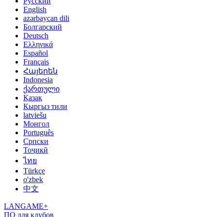
Русский
English
azərbaycan dili
Болгарский
Deutsch
Ελληνικά
Español
Français
Հայերեն
Indonesia
ქართული
Қазақ
Кыргыз тили
latviešu
Монгол
Português
Српски
Тоҷикӣ
ไทย
Türkçe
o'zbek
中文
LANGAME+
ПО для клубов