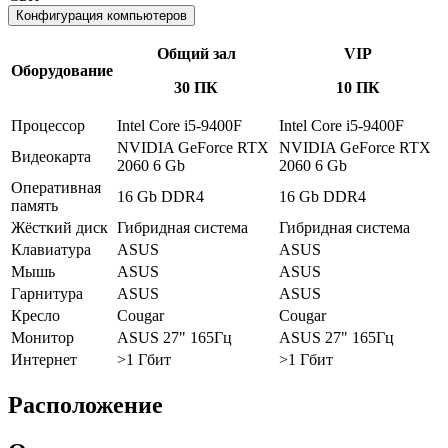
Конфигурация компьютеров
Общий зал
VIP
Оборудование
30 ПК
10 ПК
Процессор
Intel Core i5-9400F
Intel Core i5-9400F
NVIDIA GeForce RTX
NVIDIA GeForce RTX
Видеокарта
2060 6 Gb
2060 6 Gb
Оперативная
16 Gb DDR4
16 Gb DDR4
память
Жёсткий диск
Гибридная система
Гибридная система
Клавиатура
ASUS
ASUS
Мышь
ASUS
ASUS
Гарнитура
ASUS
ASUS
Кресло
Cougar
Cougar
Монитор
ASUS 27" 165Гц
ASUS 27" 165Гц
Интернет
>1 Гбит
>1 Гбит
Расположение