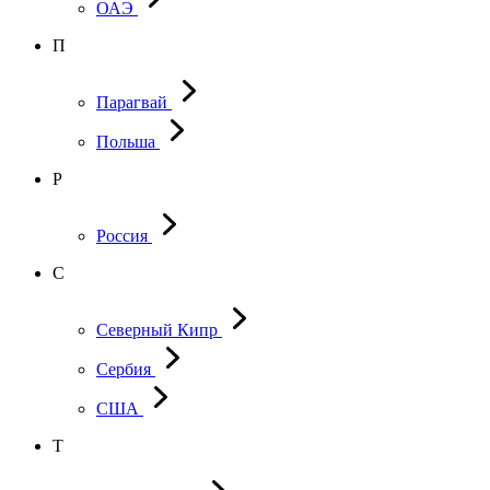
ОАЭ
П
Парагвай
Польша
Р
Россия
С
Северный Кипр
Сербия
США
Т