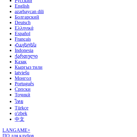
Русский
English
azərbaycan dili
Болгарский
Deutsch
Ελληνικά
Español
Français
Հայերեն
Indonesia
ქართული
Қазақ
Кыргыз тили
latviešu
Монгол
Português
Српски
Тоҷикӣ
ไทย
Türkçe
o'zbek
中文
LANGAME+
ПО для клубов