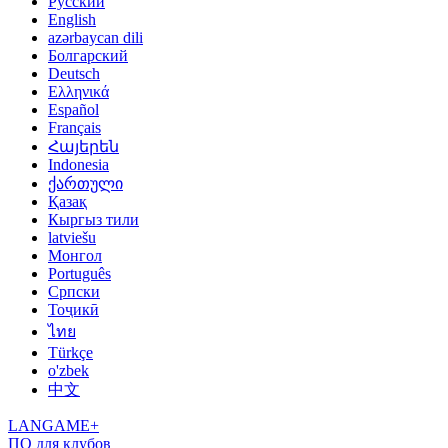
Русский
English
azərbaycan dili
Болгарский
Deutsch
Ελληνικά
Español
Français
Հայերեն
Indonesia
ქართული
Қазақ
Кыргыз тили
latviešu
Монгол
Português
Српски
Тоҷикӣ
ไทย
Türkçe
o'zbek
中文
LANGAME+
ПО для клубов