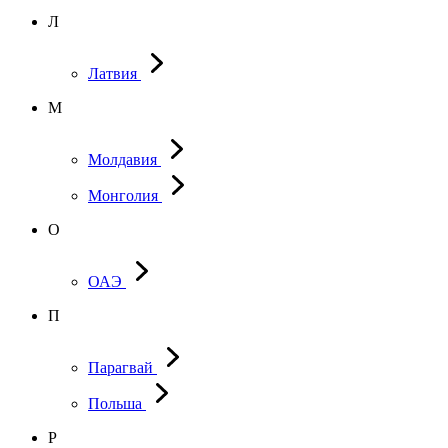
Л
Латвия
М
Молдавия
Монголия
О
ОАЭ
П
Парагвай
Польша
Р