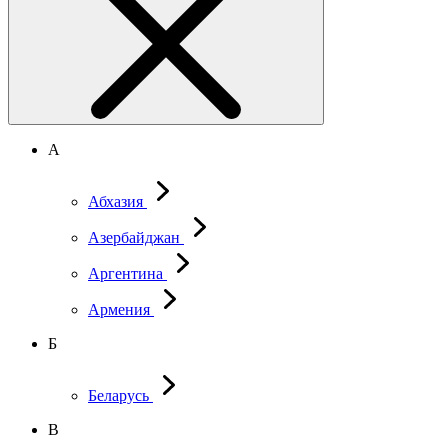
А
Абхазия
Азербайджан
Аргентина
Армения
Б
Беларусь
В