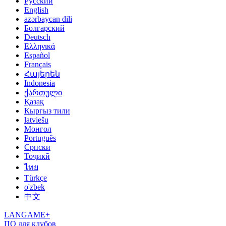
Русский
English
azərbaycan dili
Болгарский
Deutsch
Ελληνικά
Español
Français
Հայերեն
Indonesia
ქართული
Қазақ
Кыргыз тили
latviešu
Монгол
Português
Српски
Тоҷикӣ
ไทย
Türkçe
o'zbek
中文
LANGAME+
ПО для клубов