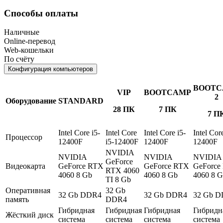
Способы оплаты
Наличные
Online-перевод
Web-кошельки
По счёту
Конфигурация компьютеров
BOOTC
VIP
BOOTCAMP
2
Оборудование
STANDARD
28 ПК
7 ПК
7 П
Intel Core i5-
Intel Core
Intel Core i5-
Intel Core
Процессор
12400F
i5-12400F
12400F
12400F
NVIDIA
NVIDIA
NVIDIA
NVIDIA
GeForce
Видеокарта
GeForce RTX
GeForce RTX
GeForce
RTX 4060
4060 8 Gb
4060 8 Gb
4060 8 
TI 8 Gb
Оперативная
32 Gb
32 Gb DDR4
32 Gb DDR4
32 Gb 
память
DDR4
Гибридная
Гибридная
Гибридная
Гибридн
Жёсткий диск
система
система
система
система