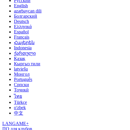
Русский
English
azərbaycan dili
Болгарский
Deutsch
Ελληνικά
Español
Français
Հայերեն
Indonesia
ქართული
Қазақ
Кыргыз тили
latviešu
Монгол
Português
Српски
Тоҷикӣ
ไทย
Türkçe
o'zbek
中文
LANGAME+
ПО для клубов