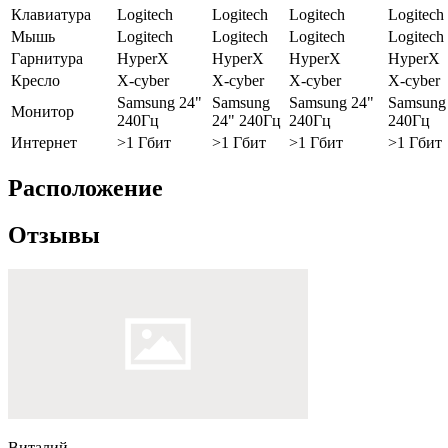
Клавиатура
Logitech
Logitech
Logitech
Logitech
Мышь
Logitech
Logitech
Logitech
Logitech
Гарнитура
HyperX
HyperX
HyperX
HyperX
Кресло
X-cyber
X-cyber
X-cyber
X-cyber
Samsung 24"
Samsung
Samsung 24"
Samsung
Монитор
240Гц
24" 240Гц
240Гц
240Гц
Интернет
>1 Гбит
>1 Гбит
>1 Гбит
>1 Гбит
Расположение
Отзывы
Виталий