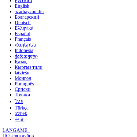
Русский
English
azərbaycan dili
Болгарский
Deutsch
Ελληνικά
Español
Français
Հայերեն
Indonesia
ქართული
Қазақ
Кыргыз тили
latviešu
Монгол
Português
Српски
Тоҷикӣ
ไทย
Türkçe
o'zbek
中文
LANGAME+
ПО для клубов