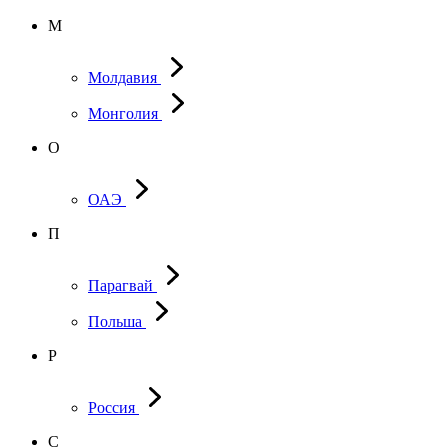
М
Молдавия
Монголия
О
ОАЭ
П
Парагвай
Польша
Р
Россия
С