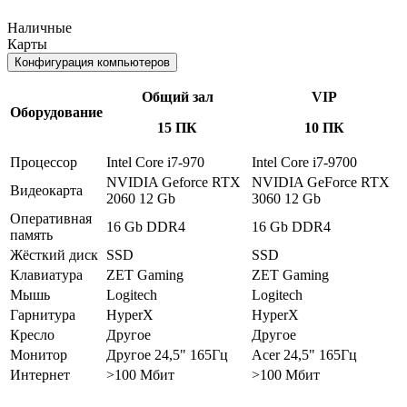
Наличные
Карты
Конфигурация компьютеров
Общий зал
VIP
Оборудование
15 ПК
10 ПК
Процессор
Intel Core i7-970
Intel Core i7-9700
NVIDIA Geforce RTX
NVIDIA GeForce RTX
Видеокарта
2060 12 Gb
3060 12 Gb
Оперативная
16 Gb DDR4
16 Gb DDR4
память
Жёсткий диск
SSD
SSD
Клавиатура
ZET Gaming
ZET Gaming
Мышь
Logitech
Logitech
Гарнитура
HyperX
HyperX
Кресло
Другое
Другое
Монитор
Другое 24,5" 165Гц
Acer 24,5" 165Гц
Интернет
>100 Мбит
>100 Мбит