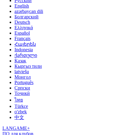
Русский
English
azərbaycan dili
Болгарский
Deutsch
Ελληνικά
Español
Français
Հայերեն
Indonesia
ქართული
Қазақ
Кыргыз тили
latviešu
Монгол
Português
Српски
Тоҷикӣ
ไทย
Türkçe
o'zbek
中文
LANGAME+
ПО для клубов