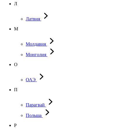
Л
Латвия
М
Молдавия
Монголия
О
ОАЭ
П
Парагвай
Польша
Р