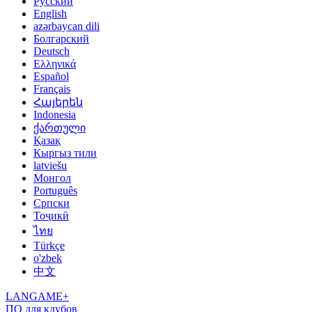
Русский
English
azərbaycan dili
Болгарский
Deutsch
Ελληνικά
Español
Français
Հայերեն
Indonesia
ქართული
Қазақ
Кыргыз тили
latviešu
Монгол
Português
Српски
Тоҷикӣ
ไทย
Türkçe
o'zbek
中文
LANGAME+
ПО для клубов