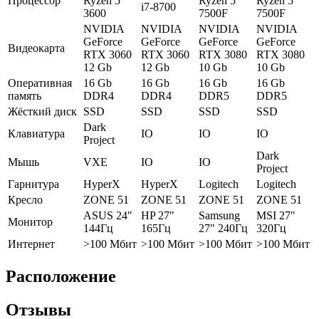
Процессор
Ryzen 5
Ryzen 5
Ryzen 5
i7-8700
3600
7500F
7500F
NVIDIA
NVIDIA
NVIDIA
NVIDIA
GeForce
GeForce
GeForce
GeForce
Видеокарта
RTX 3060
RTX 3060
RTX 3080
RTX 3080
12 Gb
12 Gb
10 Gb
10 Gb
Оперативная
16 Gb
16 Gb
16 Gb
16 Gb
память
DDR4
DDR4
DDR5
DDR5
Жёсткий диск
SSD
SSD
SSD
SSD
Dark
Клавиатура
IO
IO
IO
Project
Dark
Мышь
VXE
IO
IO
Project
Гарнитура
HyperX
HyperX
Logitech
Logitech
Кресло
ZONE 51
ZONE 51
ZONE 51
ZONE 51
ASUS 24"
HP 27"
Samsung
MSI 27"
Монитор
144Гц
165Гц
27" 240Гц
320Гц
Интернет
>100 Мбит
>100 Мбит
>100 Мбит
>100 Мбит
Расположение
Отзывы