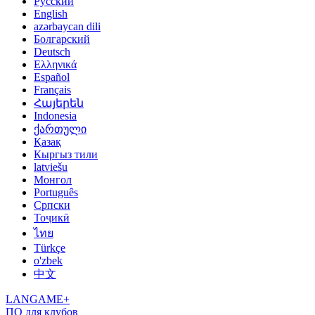
Русский
English
azərbaycan dili
Болгарский
Deutsch
Ελληνικά
Español
Français
Հայերեն
Indonesia
ქართული
Қазақ
Кыргыз тили
latviešu
Монгол
Português
Српски
Тоҷикӣ
ไทย
Türkçe
o'zbek
中文
LANGAME+
ПО для клубов