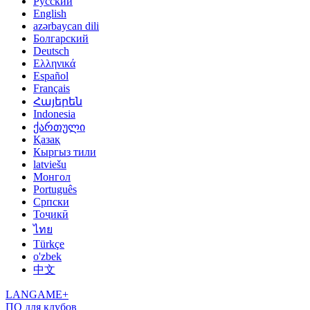
Русский
English
azərbaycan dili
Болгарский
Deutsch
Ελληνικά
Español
Français
Հայերեն
Indonesia
ქართული
Қазақ
Кыргыз тили
latviešu
Монгол
Português
Српски
Тоҷикӣ
ไทย
Türkçe
o'zbek
中文
LANGAME+
ПО для клубов