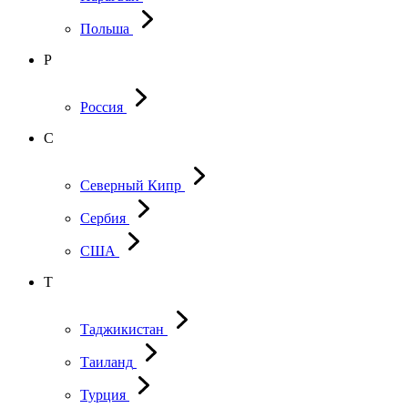
Польша
Р
Россия
С
Северный Кипр
Сербия
США
Т
Таджикистан
Таиланд
Турция