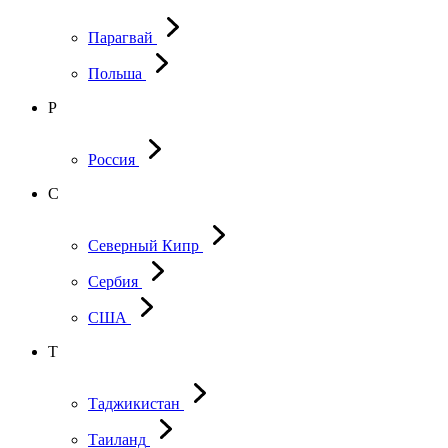
Парагвай
Польша
Р
Россия
С
Северный Кипр
Сербия
США
Т
Таджикистан
Таиланд