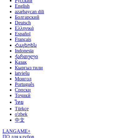
Русский
English
azərbaycan dili
Болгарский
Deutsch
Ελληνικά
Español
Français
Հայերեն
Indonesia
ქართული
Қазақ
Кыргыз тили
latviešu
Монгол
Português
Српски
Тоҷикӣ
ไทย
Türkçe
o'zbek
中文
LANGAME+
ПО для клубов